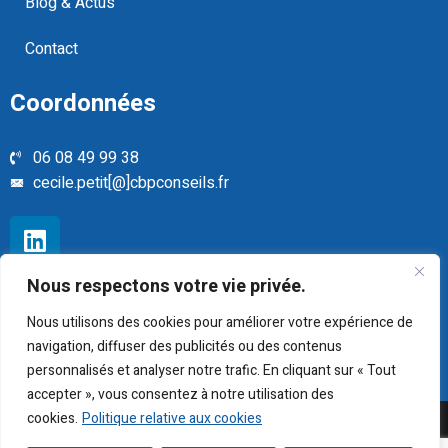
Blog & Actus
Contact
Coordonnées
06 08 49 99 38
cecile.petit[@]cbpconseils.fr
Nous respectons votre vie privée.
Mentions légales
Politique de confidentialité
Nous utilisons des cookies pour améliorer votre expérience de
Plan du site
navigation, diffuser des publicités ou des contenus
personnalisés et analyser notre trafic. En cliquant sur « Tout
accepter », vous consentez à notre utilisation des
cookies.
Politique relative aux cookies
Copyright © CBP Conseils Tous droits réservés – Site créé
par l’
agence de création de sites Internet et rédaction web
Le