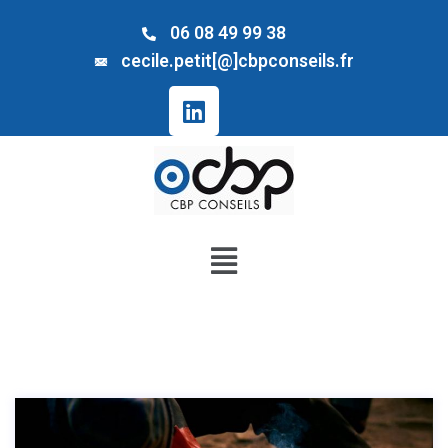
06 08 49 99 38
cecile.petit[@]cbpconseils.fr