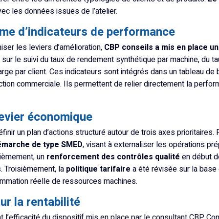
avec les données issues de l’atelier.
ème d’indicateurs de performance
hiser les leviers d’amélioration,
CBP conseils a mis en place un 
sur le suivi du taux de rendement synthétique par machine, du t
ge par client. Ces indicateurs sont intégrés dans un tableau de
nction commerciale. Ils permettent de relier directement la perfo
 levier économique
éfinir un plan d’actions structuré autour de trois axes prioritaire
démarche de type SMED
, visant à externaliser les opérations pr
xièmement, un
renforcement des contrôles qualité
en début de
s. Troisièmement, la
politique tarifaire
a été révisée sur la base
mmation réelle de ressources machines.
r la rentabilité
 l’efficacité du dispositif mis en place par le consultant CBP Co