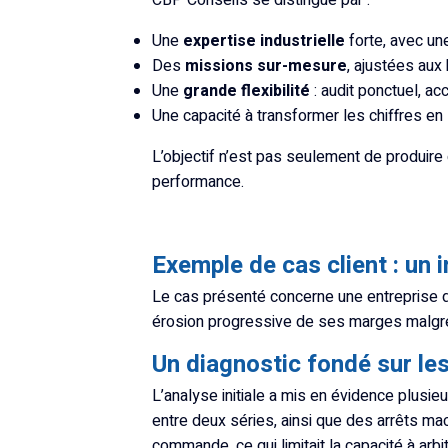
CBP Conseils se distingue par :
Une
expertise industrielle
forte, avec un
Des
missions sur-mesure
, ajustées aux 
Une
grande flexibilité
: audit ponctuel, a
Une capacité à transformer les chiffres en
L’objectif n’est pas seulement de produire d
performance.
Exemple de cas client : un 
Le cas présenté concerne une entreprise de 
érosion progressive de ses marges malgré u
Un diagnostic fondé sur le
L’analyse initiale a mis en évidence plusie
entre deux séries, ainsi que des arrêts mac
commande, ce qui limitait la capacité à arbi