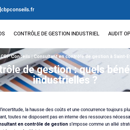
]cbpconseils.fr
OS
CONTRÔLE DE GESTION INDUSTRIEL
AUDIT O
| CBP Conseils | Consultant en contrôle de gestion à Saint-E
rôle de gestion : quels bén
industrielles ?
ncertitude, la hausse des coûts et une concurrence toujours plus
autant, toutes ne disposent pas en interne des ressources nécessa
nsultant en contrôle de gestion
s’impose comme un allié strat