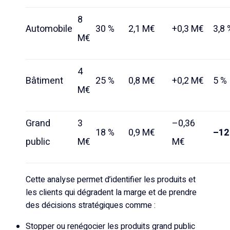
8
Automobile
30 %
2,1 M€
+0,3 M€
3,8 
M€
4
Bâtiment
25 %
0,8 M€
+0,2 M€
5 %
M€
Grand
3
–0,36
18 %
0,9 M€
–12
public
M€
M€
Cette analyse permet d’identifier les produits et
les clients qui dégradent la marge et de prendre
des décisions stratégiques comme :
Stopper ou renégocier les produits grand public