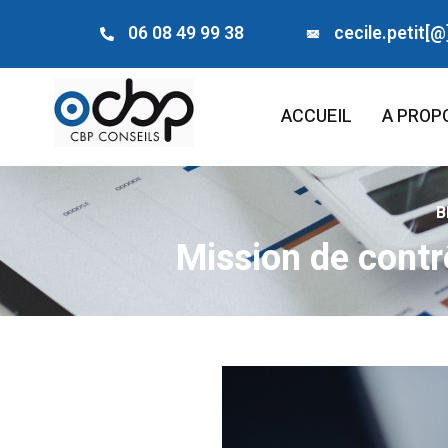
06 08 49 99 38
cecile.petit[@
ACCUEIL
A PROP
B
Mission de contrô